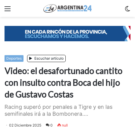
Menu
C
m
Deportes
Escuchar artículo
Video: el desafortunado cantito
con insulto contra Boca del hijo
de Gustavo Costas
Racing superó por penales a Tigre y en las
semifinales irá a la Bombonera....
02 Diciembre 2025
0
null