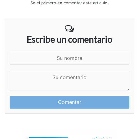
Se el primero en comentar este artículo.
Escribe un comentario
S
u
n
S
o
u
m
c
b
o
r
m
e
e
n
t
a
r