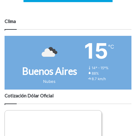
Clima
15
℃
Buenos Aires
14º - 15º%
88%
8.7 km/h
Nubes
Cotización Dólar Oficial