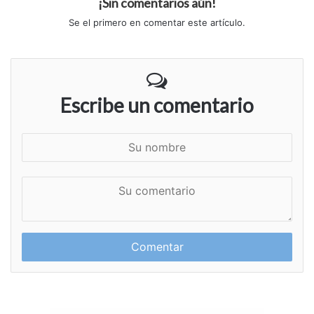
¡Sin comentarios aún!
Se el primero en comentar este artículo.
Escribe un comentario
S
u
n
S
o
u
m
c
b
o
r
m
e
e
n
t
a