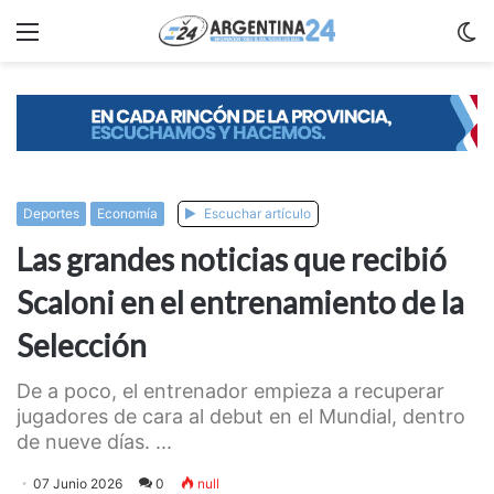
Menu
C
m
Deportes
Economí­a
Escuchar artículo
Las grandes noticias que recibió
Scaloni en el entrenamiento de la
Selección
De a poco, el entrenador empieza a recuperar
jugadores de cara al debut en el Mundial, dentro
de nueve días. ...
07 Junio 2026
0
null