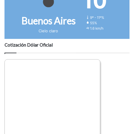
10
Buenos Aires
9º - 11º%
55%
1.6 km/h
Cielo claro
Cotización Dólar Oficial