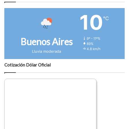
10
℃
Buenos Aires
9º - 11º%
89%
4.8 km/h
Lluvia moderada
Cotización Dólar Oficial