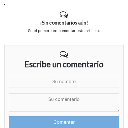
¡Sin comentarios aún!
Se el primero en comentar este artículo.
Escribe un comentario
S
u
n
S
o
u
m
c
b
o
r
m
e
e